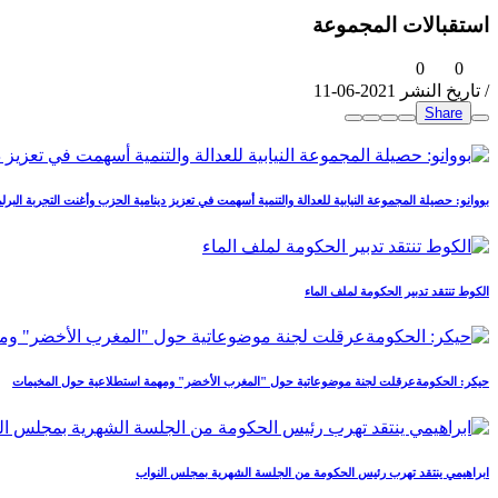
استقبالات المجموعة
0
0
/ تاريخ النشر 2021-06-11
Share
بووانو: حصيلة المجموعة النيابية للعدالة والتنمية أسهمت في تعزيز دينامية الحزب وأغنت التجربة البرلما
الكوط تنتقد تدبير الحكومة لملف الماء
حيكر: الحكومةعرقلت لجنة موضوعاتية حول "المغرب الأخضر" ومهمة استطلاعية حول المخيمات
ابراهيمي ينتقد تهرب رئيس الحكومة من الجلسة الشهرية بمجلس النواب