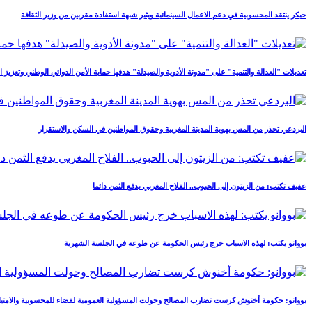
حيكر ينتقد المحسوبية في دعم الاعمال السينمائية ويثير شبهة استفادة مقربين من وزير الثقافة
تعديلات "العدالة والتنمية" على "مدونة الأدوية والصيدلة" هدفها حماية الأمن الدوائي الوطني وتعزيز اس
البردعي تحذر من المس بهوية المدينة المغربية وحقوق المواطنين في السكن والاستقرار
عفيف تكتب: من الزيتون إلى الحبوب.. الفلاح المغربي يدفع الثمن دائما
بووانو يكتب: لهذه الاسباب خرج رئيس الحكومة عن طوعه في الجلسة الشهرية
بووانو: حكومة أخنوش كرست تضارب المصالح وحولت المسؤولية العمومية لفضاء للمحسوبية والامتيا