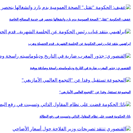
عفيف: الحكومة "تقتل" الصحة العمومية بدم بارد وانشغالها ينحصر في خدمة المصالح الخاصة
ابراهيمي ينتقد غياب رئيس الحكومة عن الجلسة الشهرية.. قدم الحصيلة وهرب
القنصوري: جذور المغرب ضاربة في التاريخ ودبلوماسيته راسخة وصادقة ووفية
المجموعة تستقبل وفدا عن "التجمع العالمي الأمازيغي"
باتا: الحكومة قضت على نظام المقاول الذاتي وتسببت في رفع البطالة