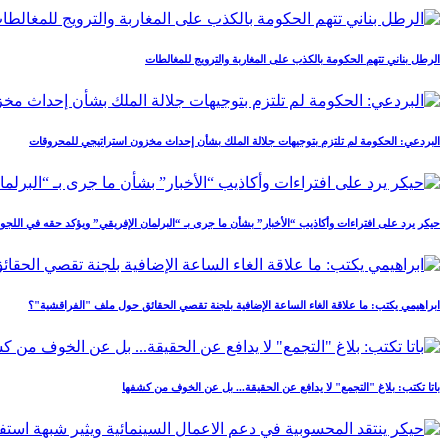
الرطل بناني تتهم الحكومة بالكذب على المغاربة والترويج للمغالطات
البردعي: الحكومة لم تلتزم بتوجيهات جلالة الملك بشأن إحداث مخزون استراتيجي للمحروقات
حيكر يرد على افتراءات وأكاذيب “الأخبار” بشأن ما جرى بـ “البرلمان الإفريقي” ويؤكد حقه في اللجوء 
ابراهيمي يكتب: ما علاقة الغاء الساعة الإضافية بلجنة تقصي الحقائق حول ملف "الفراقشية"؟
باتا تكتب: بلاغ "التجمع" لا يدافع عن الحقيقة... بل عن الخوف من كشفها