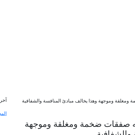
آخر
الم
فيه صفقات ضخمة ومغلقة وموجهة
 والشفافية