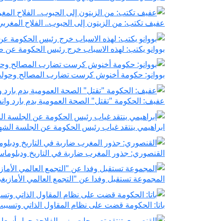
عفيف تكتب: من الزيتون إلى الحبوب.. الفلاح المغربي 
بووانو يكتب: لهذه الاسباب خرج رئيس الحكومة عن 
بووانو: حكومة أخنوش كرست تضارب المصالح وحولت ا
عفيف: الحكومة "تقتل" الصحة العمومية بدم بارد وا
ابراهيمي ينتقد غياب رئيس الحكومة عن الجلسة الشه
القنصوري: جذور المغرب ضاربة في التاريخ ودبلوما
المجموعة تستقبل وفدا عن "التجمع العالمي الأمازيغ
باتا: الحكومة قضت على نظام المقاول الذاتي وتسببت