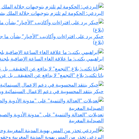
البردعي: الحكومة لم تلتزم بتوجيهات جلالة الملك 
حيكر يرد على افتراءات وأكاذيب “الأخبار” بشأن ما جر
(بلاغ)
ابراهيمي يكتب: ما علاقة الغاء الساعة الإضافية بل
باتا تكتب: بلاغ "التجمع" لا يدافع عن الحقيقة... بل 
حيكر ينتقد المحسوبية في دعم الاعمال السينمائية وي
تعديلات "العدالة والتنمية" على "مدونة الأدوية والصي
الصيدلية المغربية
البردعي تحذر من المس بهوية المدينة المغربية وحقو