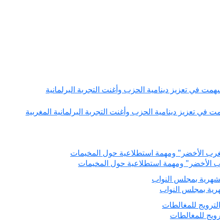
همت في تعزيز دينامية الحزب وأغنت التجربة البرلمانية المغربية
ب الأخضر" ومهمة استطلاعية حول المخيمات
رية بمجلس النواب
رويج للمغالطات