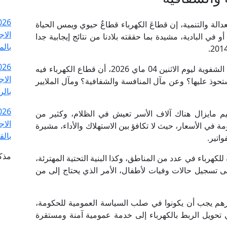
10:30
دالة والتنمية، إن قطاعَ الكهرباء قطاعٌ حيوي ويمس الحياة
الاج
و في البادية، مشيدة بما حققته بلادنا من نتائج إيجابية جدا
بالم
10:30
وذكرت الفتحاوي في تعقيب خلال جلسة الأسئلة الشفوية ليوم الاثنين 04 ماي 2026، أن قطاع الكهرباء فيه
الاج
ذ عليها؟ وعن مآل المنافسة والشفافية؟ ومآل الملايير
بالر
10:00
م مايزال هناك آلاف الأسر تعيش في الظلام، وكثير من
الاج
 في الأسعار، حيث لا تكافؤ بين الاستهلاك والأداء، مشيرة
بالق
اتير.
مذك
لكهرباء في عدد من المناطق، وكذا البنية التحتية المهترئة،
ى تسجيل حالات وفيات لأطفال، الأمر الذي يحتاج إلى من
أسرهم يجب أن يكونوا في صلب السياسة العمومية للحكومة،
 تحويل الربط بالكهرباء إلى خدمة عمومية آمنة ومستقرة