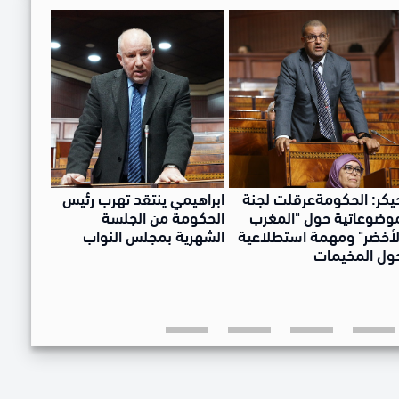
يكر: الحكومةعرقلت لجنة
ابراهيمي ينتقد تهرب رئيس
الرطل ب
وضوعاتية حول "المغرب
الحكومة من الجلسة
بالكذب 
لأخضر" ومهمة استطلاعية
الشهرية بمجلس النواب
والتروي
ول المخيمات