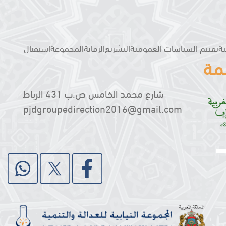
Navigation principale
ية
تقييم السياسات العمومية
التشريع
الرقابة
المجموعة
استقبال
مة
شارع محمد الخامس ص‫.‬ب 431 الرباط
pjdgroupedirection2016@gmail.com