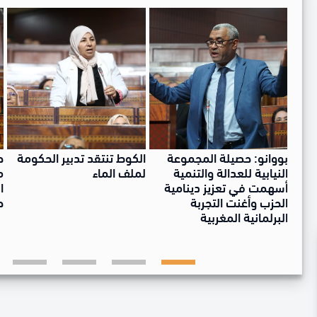
بووانو: حصيلة المجموعة
الكوط تنتقد تدبير الحكومة
ح
حوار
النيابية للعدالة والتنمية
لملف الماء
م
ي
أسهمت في تعزيز دينامية
ا
الحزب وأغنت التجربة
ح
البرلمانية المغربية