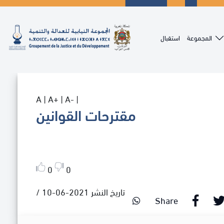
Aller au contenu principal
المجموعة
استقبال
A
|
A+
|
A-
|
مقترحات القوانين
0
0
/ تاريخ النشر 2021-06-10
Share