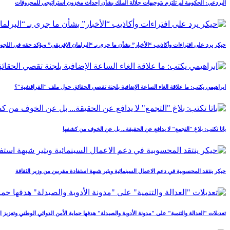
البردعي: الحكومة لم تلتزم بتوجيهات جلالة الملك بشأن إحداث مخزون استراتيجي للمحروقات
حيكر يرد على افتراءات وأكاذيب “الأخبار” بشأن ما جرى بـ “البرلمان الإفريقي” ويؤكد حقه في اللجوء 
ابراهيمي يكتب: ما علاقة الغاء الساعة الإضافية بلجنة تقصي الحقائق حول ملف "الفراقشية"؟
باتا تكتب: بلاغ "التجمع" لا يدافع عن الحقيقة... بل عن الخوف من كشفها
حيكر ينتقد المحسوبية في دعم الاعمال السينمائية ويثير شبهة استفادة مقربين من وزير الثقافة
تعديلات "العدالة والتنمية" على "مدونة الأدوية والصيدلة" هدفها حماية الأمن الدوائي الوطني وتعزيز اس