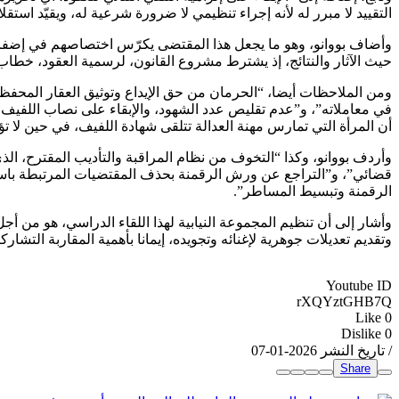
التقييد لا مبرر له لأنه إجراء تنظيمي لا ضرورة شرعية له، ويقيّد است
وأضاف بووانو، وهو ما يجعل هذا المقتضى يكرّس اختصاصهم في إضفاء ا
حيث الآثار والنتائج، إذ يشترط مشروع القانون، لرسمية العقود، خطاب
ومن الملاحظات أيضا، “الحرمان من حق الإيداع وتوثيق العقار المحفظ، م
في معاملاته”، و”عدم تقليص عدد الشهود، والإبقاء على نصاب اللفيف في
أن المرأة التي تمارس مهنة العدالة تتلقى شهادة اللفيف، في حين لا ت
وأردف بووانو، وكذا “التخوف من نظام المراقبة والتأديب المقترح، الذي
قضائي”، و”التراجع عن ورش الرقمنة بحذف المقتضيات المرتبطة باستعم
الرقمنة وتبسيط المساطر”.
وأشار إلى أن تنظيم المجموعة النيابية لهذا اللقاء الدراسي، هو من
وتقديم تعديلات جوهرية لإغنائه وتجويده، إيمانا بأهمية المقاربة التشار
Youtube ID
rXQYztGHB7Q
Like
0
Dislike
0
/ تاريخ النشر 2026-01-07
Share