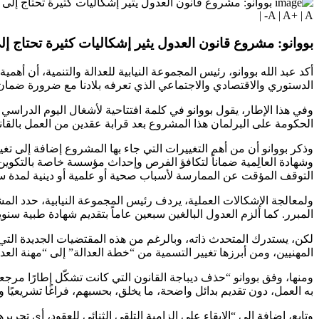
|
A
|
A+
|
A-
بووانو: مشروع قانون العدول يثير إشكاليات كثيرة تحتاج إ
أكد عبد الله بووانو، رئيس المجموعة النيابية للعدالة والتنمية، أن أهمي
الدستوري والاقتصادي والاجتماعي الذي تعرفه بلادنا مع ضرورة ضمان
الحكومة على البرلمان هذا المشروع بعد قرابة عقدين من العمل بالقانون رقم 16.03 المتعلق بخطة العدالة، كإطار تشريعي جديد يروم إعادة تنظيم مهنة العدول وتحيينها، في سياق إ
وذكر بووانو أن من أهم التغييرات التي جاء بها المشروع إضافة إلى تغيي
وشهادة العالِمية ضماناً لتكافؤ الفرص وإحداث مؤسسة خاصة بالتكوين 
التوقف المؤقت عن الممارسة لأسباب صحية أو علمية أو دينية لمدة س
ولمعالجة الإشكالات العملية، يردف رئيس المجموعة النيابية، حدد ال
المبرر. كما ألزم العدول البالغين سبعين عاماً بتقديم شهادة طبية س
المهنيين، ومن أبرزها تغيير التسمية من “خطة العدالة” إلى “مهنة العد
ومنها، وفق بووانو “حذف ديباجة القانون التي كانت تشكّل إطارًا مرج
به العمل، دون تقديم بدائل واضحة، ما يخلق، بحسبهم، فراغًا تشريعيًا و
وتابع، إضافة إلى “الإبقاء على إلزامية التلقي الثنائي للعقود، أي تح