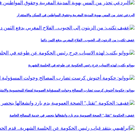
البردعي تحذر من المس بهوية المدينة المغربية وحقوق المواطنين في السكن والاستقرار
عفيف تكتب: من الزيتون إلى الحبوب.. الفلاح المغربي يدفع الثمن دائما
بووانو يكتب: لهذه الاسباب خرج رئيس الحكومة عن طوعه في الجلسة الشهرية
بووانو: حكومة أخنوش كرست تضارب المصالح وحولت المسؤولية العمومية لفضاء للمحسوبية والامتيا
عفيف: الحكومة "تقتل" الصحة العمومية بدم بارد وانشغالها ينحصر في خدمة المصالح الخاصة