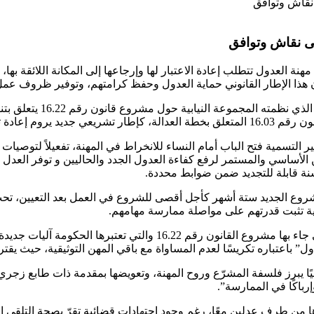
لى نقاش وتوافق
ة مهنة العدول تتطلب إعادة الاعتبار لها وإرجاعها إلى المكانة اللائقة به
 هذا الإطار القانوني حماية العدول وحفظ كرامتهم، وتوفير ظروف عمل
صلاح منظومة العدالة.
ر التسمية فتح الباب أمام النساء للانخراط في المهنة، تفعيلاً لتوصيات 
الأساسي والمستمر لرفع كفاءة العدول الجدد والحاليين و توفر العدل 
نة قابلة للتجديد ضمن ضوابط محددة.
مشروع الجديد ستة أشهر كأجل أقصى للشروع في العمل بعد التعيين، تحت
نوية تثبت قدرتهم على مواصلة ممارسة مهامهم.
لكن، يستدرك المتحدث ذاته، وبالرغم من هذه المقتضيات الجديدة التي جا
ول” باعتباره تكريسًا لعدم المساواة مع باقي المهن التوثيقية، حيث يق
عيًا يبرز فلسفة المشرّع وروح المهنة، وتعويضها بمقدمة ذات طابع زج
إرباكًا في الممارسة”.
ريرها من طرف عدلين معًا، رغم وجود اجتهادات قضائية تقرّ بصحة التلقي