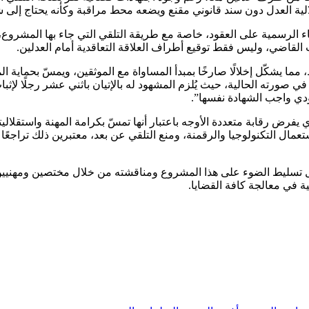
قلالية العدل دون سند قانوني مقنع ويضعه محط مراقبة وكأنه يحتاج إلى 
لرسمية على العقود، خاصة مع طريقة التلقي التي جاء بها المشروع، وا
 القاضي، وليس فقط توقيع أطراف العلاقة التعاقدية أمام العدلين.
ما يشكّل إخلالًا صارخًا بمبدأ المساواة مع الموثقين، ويمسّ بحماية ا
 صورته الحالية، حيث يُلزم المشهود له بالإتيان باثني عشر رجلًا لإث
ؤدي واجب الشهادة نفسها”.
 يفرض رقابة متعددة الأوجه باعتبار أنها تمسّ بكرامة المهنة واستقلال
ال التكنولوجيا والرقمنة، ومنع التلقي عن بعد، معتبرين ذلك تراجعًا
 أجل تسليط الضوء على هذا المشروع ومناقشته من خلال مختصين ومهنيي
كية في معالجة كافة القضايا.