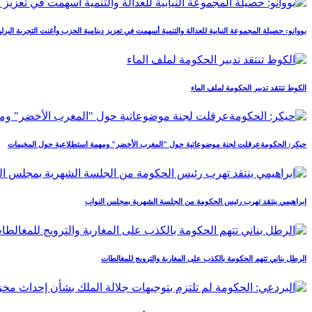
بووانو: حصيلة المجموعة النيابية للعدالة والتنمية أسهمت في تعزيز دينامية الحزب وأغنت التجربة البرلما
الكوط تنتقد تدبير الحكومة لملف الماء
حيكر: الحكومةعرقلت لجنة موضوعاتية حول "المغرب الأخضر" ومهمة استطلاعية حول المخيمات
ابراهيمي ينتقد تهرب رئيس الحكومة من الجلسة الشهرية بمجلس النواب
الرطل بناني تتهم الحكومة بالكذب على المغاربة والترويج للمغالطات