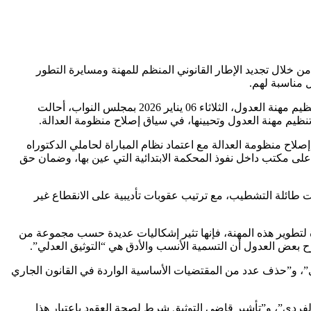
ا، من خلال تجديد الإطار القانوني المنظم للمهنة ومسايرة التطور
 مناسبة لهم.
وفي هذا الإطار، يقول بووانو في كلمة افتتاحية لأشغال اليوم الدراسي الذي نظمته المجموعة النيابية حول مشروع قانون رقم 16.22 يتعلق بتنظيم مهنة العدول، الثلاثاء 06 يناير 2026 بمجلس النواب، أحالت
إصلاح منظومة العدالة مع اعتماد نظام المباراة لحاملي الدكتوراه
على مكتب داخل نفوذ المحكمة الابتدائية التي عين بها، وضمان حق
 طائلة التشطيب، مع ترتيب عقوبات تأديبية على الانقطاع غير
ء بها مشروع القانون رقم 16.22 والتي تعتبرها الحكومة آليات جديدة لتطوير هذه المهنة، فإنها تثير إشكاليات عديدة حسب مجموعة من
ترح بعض العدول أن التسمية الأنسب والأدق هي “التوثيق العدلي”.
ري”، و”حذف عدد من المقتضيات الأساسية الواردة في القانون الجاري
 الفردي”، و”تأشير قاضي التوثيق شرط لصحة العقود باعتبار هذا